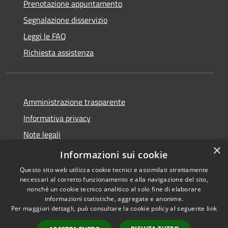
Prenotazione appuntamento
Segnalazione disservizio
Leggi le FAQ
Richiesta assistenza
Amministrazione trasparente
Informativa privacy
Note legali
×
Dichiarazione di accessibilità
Informazioni sui cookie
Questo sito web utilizza cookie tecnici e assimilati strettamente
necessari al corretto funzionamento e alla navigazione del sito,
nonché un cookie tecnico analitico al solo fine di elaborare
informazioni statistiche, aggregate e anonime.
RSS
Copyright © 2026 • Comune di
Per maggiori dettagli, può consultare la cookie policy al seguente
link
Accessibilità
Merì • Powered by
Privacy
Municipium
Accesso
•