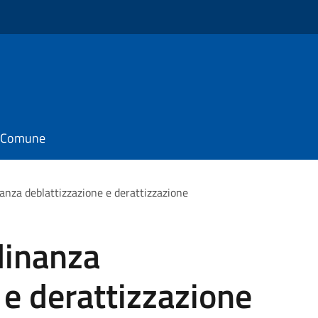
il Comune
nanza deblattizzazione e derattizzazione
adinanza
 e derattizzazione