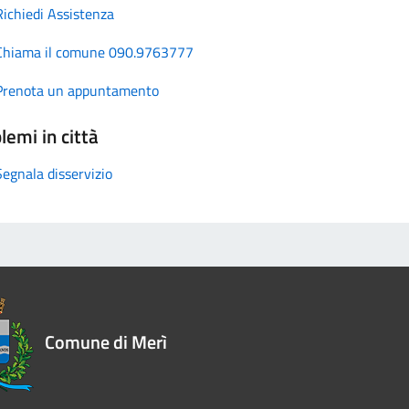
Richiedi Assistenza
Chiama il comune 090.9763777
Prenota un appuntamento
lemi in città
Segnala disservizio
Comune di Merì