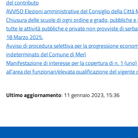
del contributo
AVVISO Elezioni amministrative del Consiglio della Citt
Chiusura delle scuole di ogni ordine e grado, pubbliche e p
tutte le attività pubbliche e private non provviste di serba
18 Marzo 2025.
Avviso di procedura selettiva per la progressione econom
indeterminato del Comune di Merì
Manifestazione di interesse per la copertura di n. 1 (uno
all’area dei funzionari/elevata qualificazione del vigente c
Ultimo aggiornamento
: 11 gennaio 2023, 15:36