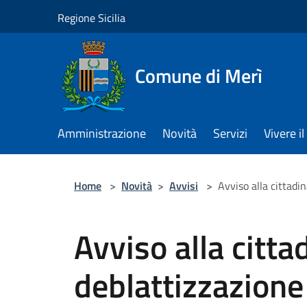
Salta al contenuto principale
Regione Sicilia
Comune di Merì
Amministrazione
Novità
Servizi
Vivere 
Home
>
Novità
>
Avvisi
>
Avviso alla cittadi
Avviso alla citt
deblattizzazione