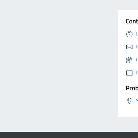
Cont
Prob