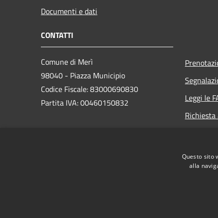
Documenti e dati
CONTATTI
Comune di Merì
Prenotaz
98040 - Piazza Municipio
Segnalazi
Codice Fiscale: 83000690830
Leggi le 
Partita IVA: 00460150832
Richiesta
PEC:
protocollo@pec.comune.meri.me.it
Questo sito 
Centralino (+39) 090.9763777
alla navig