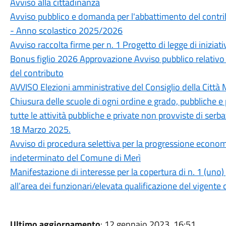
Avviso alla cittadinanza
Avviso pubblico e domanda per l'abbattimento del contrib
- Anno scolastico 2025/2026
Avviso raccolta firme per n. 1 Progetto di legge di iniziat
Bonus figlio 2026 Approvazione Avviso pubblico relativo a
del contributo
AVVISO Elezioni amministrative del Consiglio della Citt
Chiusura delle scuole di ogni ordine e grado, pubbliche e p
tutte le attività pubbliche e private non provviste di serba
18 Marzo 2025.
Avviso di procedura selettiva per la progressione econom
indeterminato del Comune di Merì
Manifestazione di interesse per la copertura di n. 1 (uno
all’area dei funzionari/elevata qualificazione del vigente c
Ultimo aggiornamento
: 12 gennaio 2023, 16:51