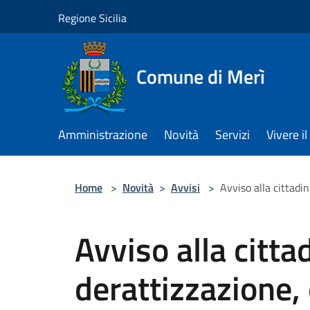
Salta al contenuto principale
Regione Sicilia
Comune di Merì
Amministrazione
Novità
Servizi
Vivere 
Home
>
Novità
>
Avvisi
>
Avviso alla cittadi
Avviso alla citta
derattizzazione,