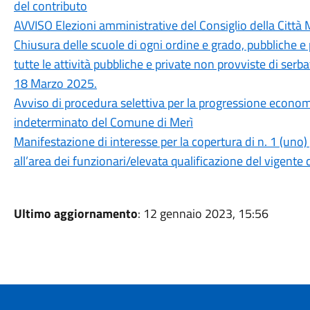
del contributo
AVVISO Elezioni amministrative del Consiglio della Citt
Chiusura delle scuole di ogni ordine e grado, pubbliche e p
tutte le attività pubbliche e private non provviste di serba
18 Marzo 2025.
Avviso di procedura selettiva per la progressione econom
indeterminato del Comune di Merì
Manifestazione di interesse per la copertura di n. 1 (uno
all’area dei funzionari/elevata qualificazione del vigente c
Ultimo aggiornamento
: 12 gennaio 2023, 15:56