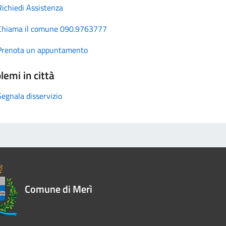
Richiedi Assistenza
Chiama il comune 090.9763777
Prenota un appuntamento
lemi in città
Segnala disservizio
Comune di Merì