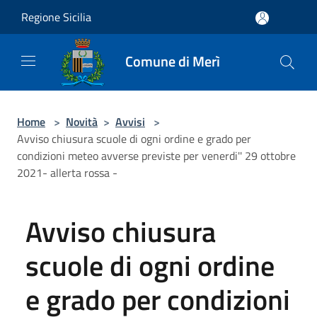
Salta al contenuto principale
Regione Sicilia
Comune di Merì
Home
>
Novità
>
Avvisi
>
Avviso chiusura scuole di ogni ordine e grado per
condizioni meteo avverse previste per venerdi'' 29 ottobre
2021- allerta rossa -
Avviso chiusura
scuole di ogni ordine
e grado per condizioni