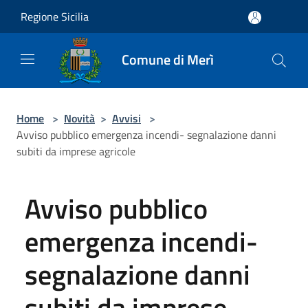
Salta al contenuto principale
Regione Sicilia
Comune di Merì
Home
>
Novità
>
Avvisi
>
Avviso pubblico emergenza incendi- segnalazione danni
subiti da imprese agricole
Avviso pubblico
emergenza incendi-
segnalazione danni
subiti da imprese