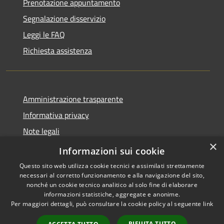
Prenotazione appuntamento
Segnalazione disservizio
Leggi le FAQ
Richiesta assistenza
Amministrazione trasparente
Informativa privacy
Note legali
×
Dichiarazione di accessibilità
Informazioni sui cookie
Questo sito web utilizza cookie tecnici e assimilati strettamente
necessari al corretto funzionamento e alla navigazione del sito,
nonché un cookie tecnico analitico al solo fine di elaborare
informazioni statistiche, aggregate e anonime.
RSS
Copyright © 2026 • Comune di
Per maggiori dettagli, può consultare la cookie policy al seguente
link
Accessibilità
Merì • Powered by
Privacy
Municipium
Accesso
•
RIFIUTA TUTTO