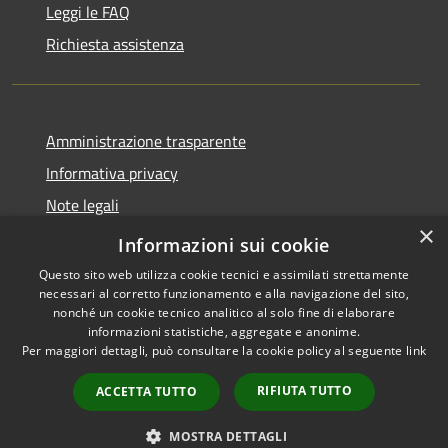
Leggi le FAQ
Richiesta assistenza
Amministrazione trasparente
Informativa privacy
Note legali
×
Dichiarazione di accessibilità
Informazioni sui cookie
Questo sito web utilizza cookie tecnici e assimilati strettamente
necessari al corretto funzionamento e alla navigazione del sito,
nonché un cookie tecnico analitico al solo fine di elaborare
informazioni statistiche, aggregate e anonime.
RSS
Copyright © 2026 • Comune di
Per maggiori dettagli, può consultare la cookie policy al seguente
link
Accessibilità
Merì • Powered by
Privacy
Municipium
Accesso
•
RIFIUTA TUTTO
ACCETTA TUTTO
Cookie
redazione
Mappa del sito
MOSTRA DETTAGLI