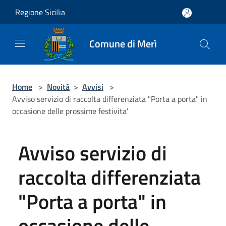
Salta al contenuto principale
Regione Sicilia
Comune di Merì
Home
>
Novità
>
Avvisi
>
Avviso servizio di raccolta differenziata "Porta a porta" in
occasione delle prossime festivita'
Avviso servizio di
raccolta differenziata
"Porta a porta" in
occasione delle