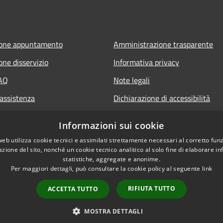
ione appuntamento
Amministrazione trasparente
one disservizio
Informativa privacy
FAQ
Note legali
 assistenza
Dichiarazione di accessibilità
Informazioni sui cookie
web utilizza cookie tecnici e assimilati strettamente necessari al corretto fu
azione del sito, nonché un cookie tecnico analitico al solo fine di elaborare i
statistiche, aggregate e anonime.
Per maggiori dettagli, può consultare la cookie policy al seguente
link
RIFIUTA TUTTO
ACCETTA TUTTO
l sito
Copyright © 2026 • Comun
MOSTRA DETTAGLI