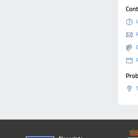
Cont
Prob