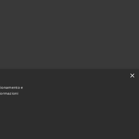
×
nzionamento e
nformazioni
Municipium
Accesso redazione
e di Merì • Powered by
•