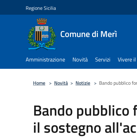
Salta al contenuto principale
Regione Sicilia
Comune di Merì
Amministrazione
Novità
Servizi
Vivere 
Home
>
Novità
>
Notizie
>
Bando pubblico fon
Bando pubblico 
il sostegno all'a