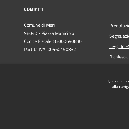
CONTATTI
Comune di Merì
Prenotaz
98040 - Piazza Municipio
Segnalazi
Codice Fiscale: 83000690830
Leggi le 
Partita IVA: 00460150832
Richiesta
PEC:
protocollo@pec.comune.meri.me.it
Questo sito 
Centralino (+39) 090.9763777
alla navig
RSS
Accessibilità
Privacy
Cookie
Mappa de