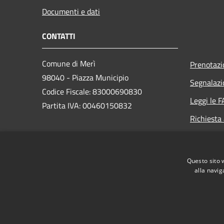
Documenti e dati
CONTATTI
Comune di Merì
Prenotaz
98040 - Piazza Municipio
Segnalazi
Codice Fiscale: 83000690830
Leggi le 
Partita IVA: 00460150832
Richiesta
PEC:
protocollo@pec.comune.meri.me.it
Questo sito 
Centralino (+39) 090.9763777
alla navig