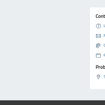
Cont
Prob