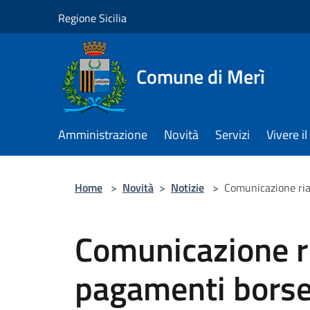
Salta al contenuto principale
Regione Sicilia
Comune di Merì
Amministrazione
Novità
Servizi
Vivere 
Home
>
Novità
>
Notizie
>
Comunicazione ria
Comunicazione r
pagamenti borse