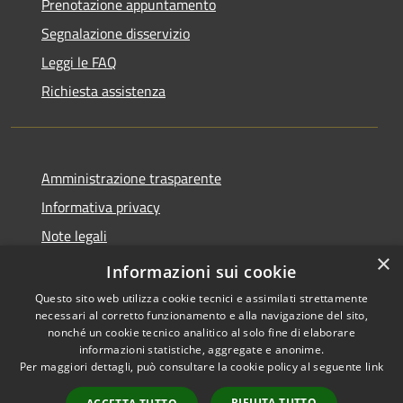
Prenotazione appuntamento
Segnalazione disservizio
Leggi le FAQ
Richiesta assistenza
Amministrazione trasparente
Informativa privacy
Note legali
×
Dichiarazione di accessibilità
Informazioni sui cookie
Questo sito web utilizza cookie tecnici e assimilati strettamente
necessari al corretto funzionamento e alla navigazione del sito,
nonché un cookie tecnico analitico al solo fine di elaborare
informazioni statistiche, aggregate e anonime.
RSS
Copyright © 2026 • Comune di
Per maggiori dettagli, può consultare la cookie policy al seguente
link
Accessibilità
Merì • Powered by
Privacy
Municipium
Accesso
•
RIFIUTA TUTTO