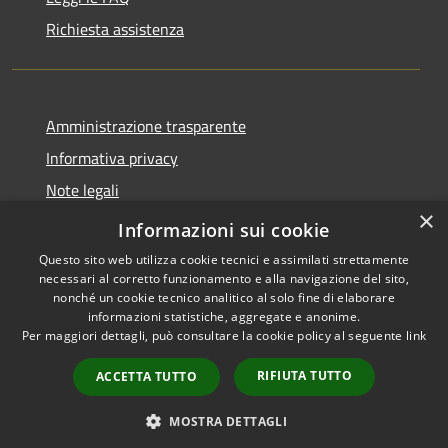
Richiesta assistenza
Amministrazione trasparente
Informativa privacy
Note legali
×
Dichiarazione di accessibilità
Informazioni sui cookie
Questo sito web utilizza cookie tecnici e assimilati strettamente
necessari al corretto funzionamento e alla navigazione del sito,
nonché un cookie tecnico analitico al solo fine di elaborare
informazioni statistiche, aggregate e anonime.
RSS
Copyright © 2026 • Comune di
Per maggiori dettagli, può consultare la cookie policy al seguente
link
Accessibilità
Merì • Powered by
Privacy
Municipium
Accesso
•
RIFIUTA TUTTO
ACCETTA TUTTO
Cookie
redazione
Mappa del sito
MOSTRA DETTAGLI