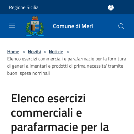
Salta al contenuto principale
Regione Sicilia
Comune di Merì
Home
>
Novità
>
Notizie
>
Elenco esercizi commerciali e parafarmacie per la fornitura
di generi alimentari e prodotti di prima necessita' tramite
buoni spesa nominali
Elenco esercizi
commerciali e
parafarmacie per la