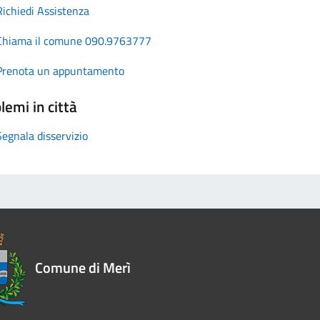
Richiedi Assistenza
Chiama il comune 090.9763777
Prenota un appuntamento
lemi in città
Segnala disservizio
Comune di Merì