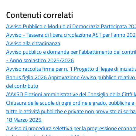
Contenuti correlati
Avviso Pubblico e Modulo di Democrazia Partecipata 20
Avviso - Tessera di libera circolazione AST per l'anno 20
Avviso alla cittadinanza
Avviso pubblico e domanda per l'abbattimento del contrib
- Anno scolastico 2025/2026
Avviso raccolta firme per n. 1 Progetto di legge di iniziat
Bonus figlio 2026 Approvazione Avviso pubblico relativo a
del contributo
AVVISO Elezioni amministrative del Consiglio della Citt
Chiusura delle scuole di ogni ordine e grado, pubbliche e p
tutte le attività pubbliche e private non provviste di serba
18 Marzo 2025.
Avviso di procedura selettiva per la progressione econom