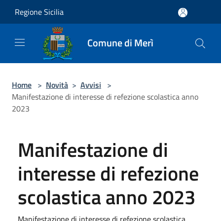
Salta al contenuto principale
Regione Sicilia
Comune di Merì
Home
>
Novità
>
Avvisi
>
Manifestazione di interesse di refezione scolastica anno
2023
Manifestazione di
interesse di refezione
scolastica anno 2023
Manifestazione di interesse di refezione scolastica