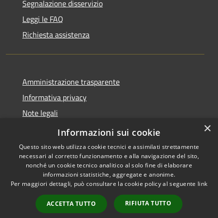
Segnalazione disservizio
Leggi le FAQ
Richiesta assistenza
Amministrazione trasparente
Informativa privacy
Note legali
×
Dichiarazione di accessibilità
Informazioni sui cookie
Questo sito web utilizza cookie tecnici e assimilati strettamente
necessari al corretto funzionamento e alla navigazione del sito,
nonché un cookie tecnico analitico al solo fine di elaborare
informazioni statistiche, aggregate e anonime.
RSS
Copyright © 2026 • Comune di
Per maggiori dettagli, può consultare la cookie policy al seguente
link
Accessibilità
Merì • Powered by
Privacy
Municipium
Accesso
•
RIFIUTA TUTTO
ACCETTA TUTTO
Cookie
redazione