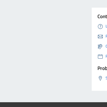
Cont
Prob