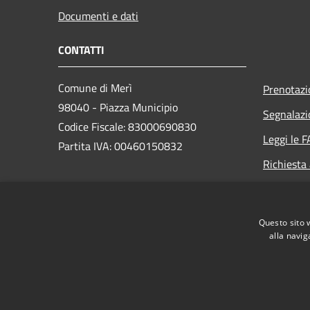
Documenti e dati
CONTATTI
Comune di Merì
Prenotaz
98040 - Piazza Municipio
Segnalazi
Codice Fiscale: 83000690830
Leggi le 
Partita IVA: 00460150832
Richiesta
PEC:
protocollo@pec.comune.meri.me.it
Questo sito 
Centralino (+39) 090.9763777
alla navig