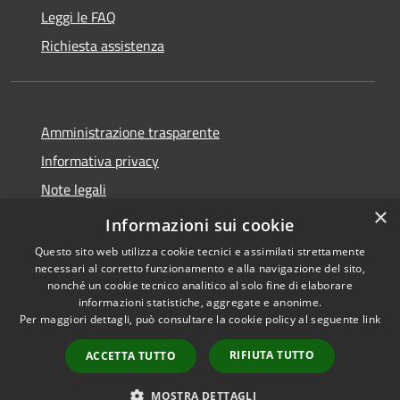
Leggi le FAQ
Richiesta assistenza
Amministrazione trasparente
Informativa privacy
Note legali
×
Dichiarazione di accessibilità
Informazioni sui cookie
Questo sito web utilizza cookie tecnici e assimilati strettamente
necessari al corretto funzionamento e alla navigazione del sito,
nonché un cookie tecnico analitico al solo fine di elaborare
informazioni statistiche, aggregate e anonime.
RSS
Copyright © 2026 • Comune di
Per maggiori dettagli, può consultare la cookie policy al seguente
link
Accessibilità
Merì • Powered by
Privacy
Municipium
Accesso
•
RIFIUTA TUTTO
ACCETTA TUTTO
Cookie
redazione
Mappa del sito
MOSTRA DETTAGLI