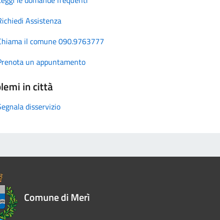
Richiedi Assistenza
Chiama il comune 090.9763777
Prenota un appuntamento
lemi in città
Segnala disservizio
Comune di Merì