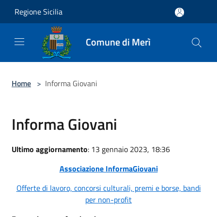
Salta al contenuto principale
Regione Sicilia
Comune di Merì
Home
>
Informa Giovani
Informa Giovani
Ultimo aggiornamento
: 13 gennaio 2023, 18:36
Associazione InformaGiovani
Offerte di lavoro, concorsi culturali, premi e borse, bandi
per non-profit