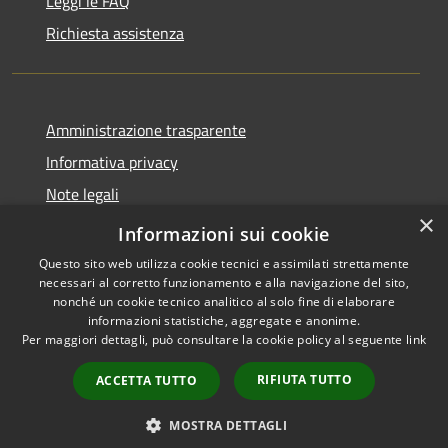
Leggi le FAQ
Richiesta assistenza
Amministrazione trasparente
Informativa privacy
Note legali
×
Dichiarazione di accessibilità
Informazioni sui cookie
Questo sito web utilizza cookie tecnici e assimilati strettamente
necessari al corretto funzionamento e alla navigazione del sito,
nonché un cookie tecnico analitico al solo fine di elaborare
informazioni statistiche, aggregate e anonime.
RSS
Copyright © 2026 • Comune di
Per maggiori dettagli, può consultare la cookie policy al seguente
link
Accessibilità
Merì • Powered by
Privacy
Municipium
Accesso
•
RIFIUTA TUTTO
ACCETTA TUTTO
Cookie
redazione
Mappa del sito
MOSTRA DETTAGLI