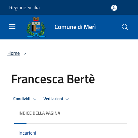
Salta al contenuto principale
Regione Sicilia
Comune di Merì
Home
>
Francesca Bertè
Condividi
Vedi azioni
INDICE DELLA PAGINA
Incarichi