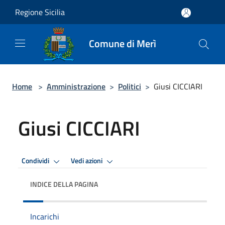
Salta al contenuto principale
Regione Sicilia
Comune di Merì
Home
>
Amministrazione
>
Politici
>
Giusi CICCIARI
Giusi CICCIARI
Condividi
Vedi azioni
INDICE DELLA PAGINA
Incarichi