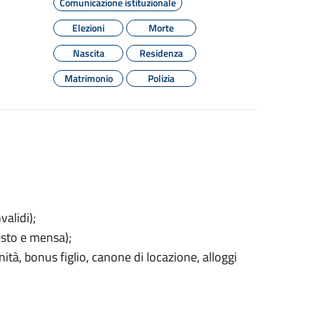
Comunicazione istituzionale
Elezioni
Morte
Nascita
Residenza
Matrimonio
Polizia
validi);
testo e mensa);
ità, bonus figlio, canone di locazione, alloggi