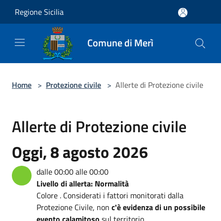
Salta al contenuto principale
Regione Sicilia
Comune di Merì
Home
>
Protezione civile
>
Allerte di Protezione civile
Allerte di Protezione civile
Oggi, 8 agosto 2026
dalle 00:00 alle 00:00
Livello di allerta: Normalità
Colore . Considerati i fattori monitorati dalla
Protezione Civile, non
c'è evidenza di un possibile
evento calamitoso
sul territorio.