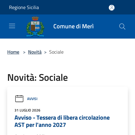
Salta al contenuto principale
Regione Sicilia
Comune di Merì
Home
>
Novità
>
Sociale
Novità: Sociale
AVVISI
31 LUGLIO 2026
Avviso - Tessera di libera circolazione
AST per l'anno 2027